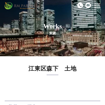
Works
Top
実績
News
Business
江東区森下 土地
Works
Recruit
Company