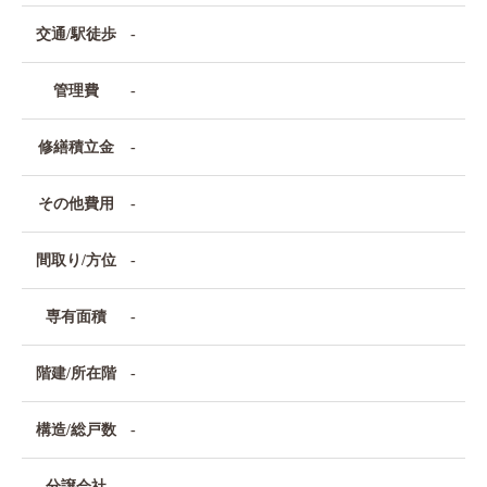
交通/駅徒歩
-
管理費
-
修繕積立金
-
その他費用
-
間取り/方位
-
専有面積
-
階建/所在階
-
構造/総戸数
-
分譲会社
-