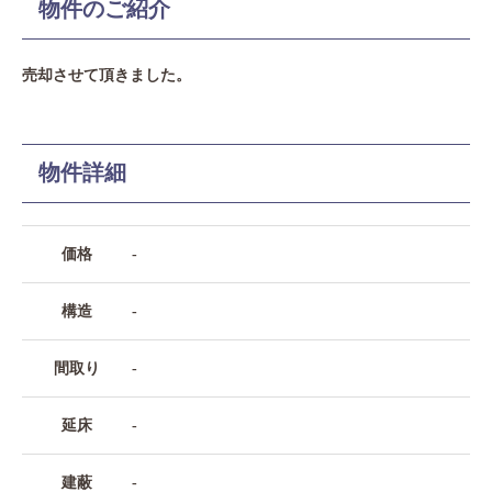
物件のご紹介
Access
売却させて頂きました。
03-6300-7921（不動産）
03-6300-7940（本社/保険）
物件詳細
Contact
価格
-
構造
-
間取り
-
延床
-
建蔽
-