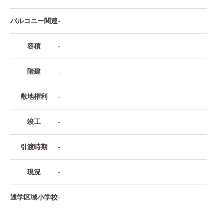
バルコニー関連
-
容積
-
階建
-
敷地権利
-
竣工
-
引渡時期
-
現況
-
通学区域小学校
-