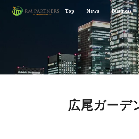
Top
News
Business
Business
Works
Company
広尾ガーデ