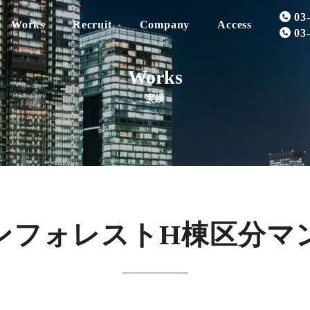
03
Works
Recruit
Company
Access
03
Works
実績
Realestate
Property for Sale
Message
Insurance
Sold Property
Company Profile
ンフォレストH棟区分マ