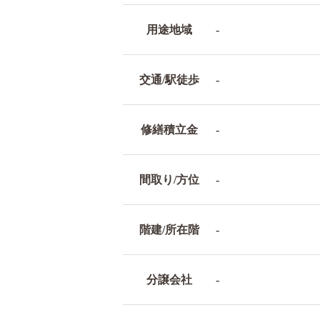
用途地域
-
交通/駅徒歩
-
修繕積立金
-
間取り/方位
-
階建/所在階
-
分譲会社
-