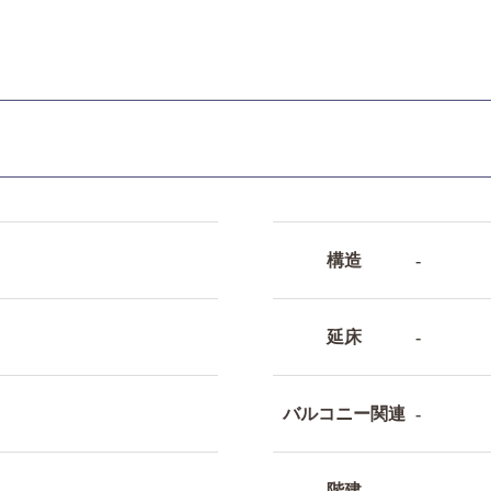
構造
-
延床
-
バルコニー関連
-
階建
-