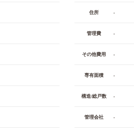
住所
-
管理費
-
その他費用
-
専有面積
-
構造/総戸数
-
管理会社
-