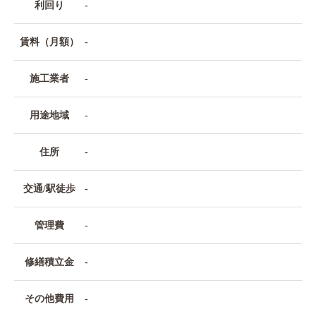
利回り
-
賃料（月額）
-
施工業者
-
用途地域
-
住所
-
交通/駅徒歩
-
管理費
-
修繕積立金
-
その他費用
-