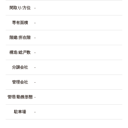
間取り/方位
-
専有面積
-
階建/所在階
-
構造/総戸数
-
分譲会社
-
管理会社
-
管理/勤務形態
-
駐車場
-