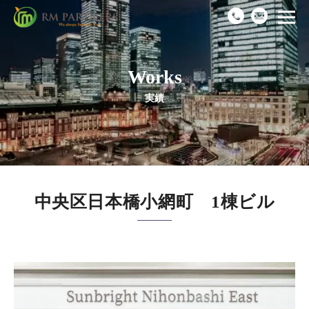
Works
Top
実績
News
Business
中央区日本橋小網町 1棟ビル
Works
Recruit
Company