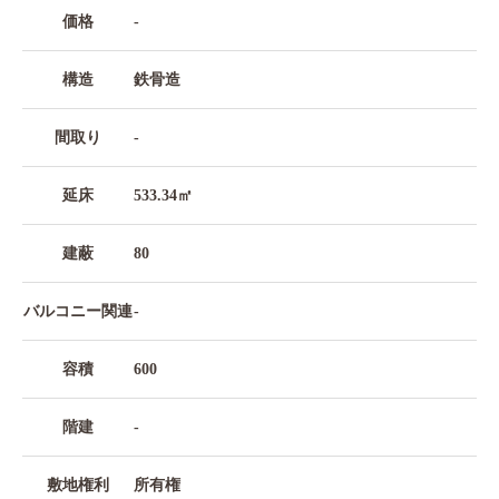
価格
-
構造
鉄骨造
間取り
-
延床
533.34㎡
建蔽
80
バルコニー関連
-
容積
600
階建
-
敷地権利
所有権