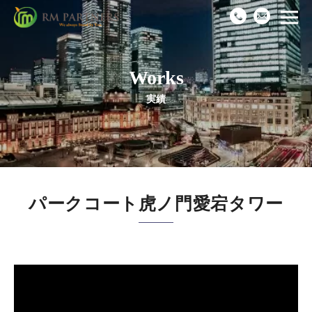
Works
Top
実績
News
Business
パークコート虎ノ門愛宕タワー
Works
Recruit
Company