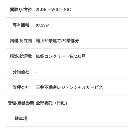
間取り/方位
2LDK＋WIC＋SIC
専有面積
97.99㎡
階建/所在階
地上30階建て/29階部分
構造/総戸数
鉄筋コンクリート造/231戸
分譲会社
-
管理会社
三井不動産レジデンシャルサービス
管理/勤務形態
全部委託（日勤）
駐車場
-