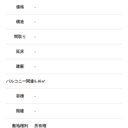
価格
-
構造
-
間取り
-
延床
-
建蔽
-
バルコニー関連
6.46㎡
容積
-
階建
-
敷地権利
所有権