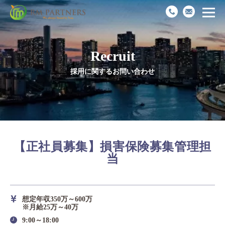
Recruit
Top
採用に関するお問い合わせ
News
Business
【正社員募集】損害保険募集管理担
Works
当
Recruit
想定年収350万～600万
Company
※月給25万～40万
9:00～18:00