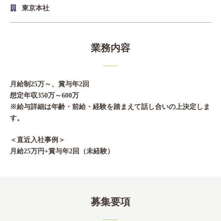
東京本社
Access
業務内容
03-6300-7921（不動産）
03-6300-7940（本社/保険）
月給制25万～、賞与年2回
想定年収350万～600万
Contact
※給与詳細は年齢・前給・経験を踏まえて話し合いの上決定しま
す。
＜直近入社事例＞
月給25万円+賞与年2回（未経験）
募集要項