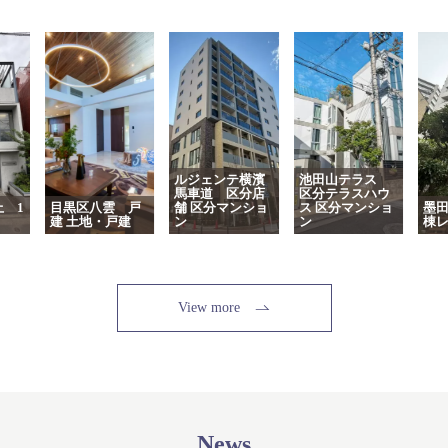
ルジェンテ横濱
池田山テラス
馬車道 区分店
区分テラスハウ
 1
目黒区八雲 戸
舗 区分マンショ
ス 区分マンショ
墨田
建 土地・戸建
ン
ン
棟レ
View more
News