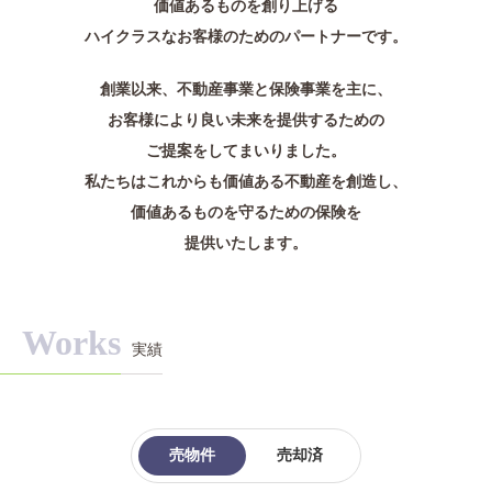
価値あるものを創り上げる
Access
ハイクラスなお客様のためのパートナーです。
創業以来、不動産事業と保険事業を主に、
03-6300-7921（不動産）
お客様により良い未来を
提供するための
03-6300-7940（本社/保険）
ご提案をしてまいりました。
私たちはこれからも価値ある不動産を創造し、
価値あるものを守るための保険を
Contact
提供いたします。
Works
実績
売物件
売却済