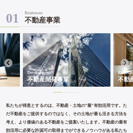
Realestate
01
不動産事業
Development
Renovat
不動産開発事業
不動
私たちが得意とするのは、不動産・土地の”最”有効活用です。た
だ不動産をご提供するのではなく、その土地が最も活きる方法を
考え、より価値のある不動産をご提案いたします。不動産の最有
効活用に必要な許認可の取得までができるノウハウがある私たち