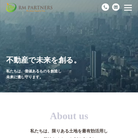
Top
News
不動産で未来を創る。
私たちは、価値あるものを創造し
Business
未来に遺し守ります。
Works
Recruit
About us
Company
私たちは、限りある土地を最有効活用し