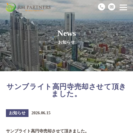
News
Top
お知らせ
News
Business
サンブライト高円寺売却させて頂き
Works
ました。
Recruit
お知らせ
2026.06.15
Company
サンブライト高円寺売却させて頂きました。