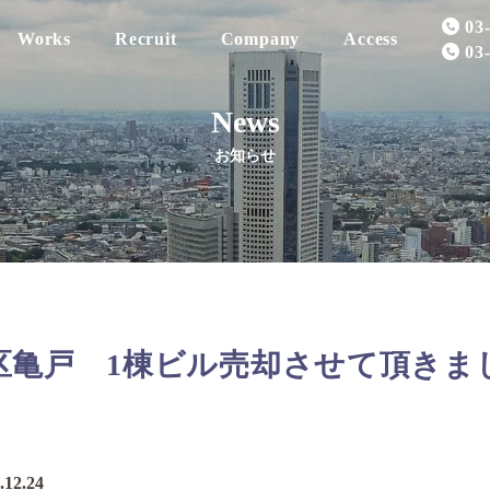
03
Works
Recruit
Company
Access
03
News
お知らせ
Realestate
Property for Sale
Message
Insurance
Sold Property
Company Profile
区亀戸 1棟ビル売却させて頂きま
.12.24