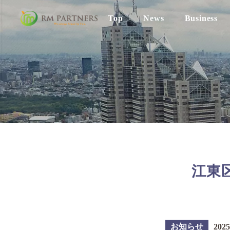
Top
News
Business
Business
Works
Company
江東
お知らせ
2025