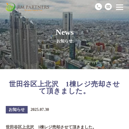
News
Top
お知らせ
News
Business
世田谷区上北沢 1棟レジ売却させ
Works
て頂きました。
Recruit
お知らせ
2025.07.30
Company
世田谷区上北沢 1棟レジ売却させて頂きました。