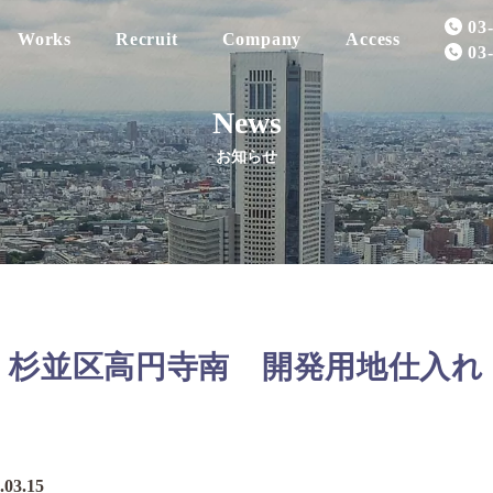
03
Works
Recruit
Company
Access
03
News
お知らせ
Realestate
Property for Sale
Message
Insurance
Sold Property
Company Profile
杉並区高円寺南 開発用地仕入れ
.03.15